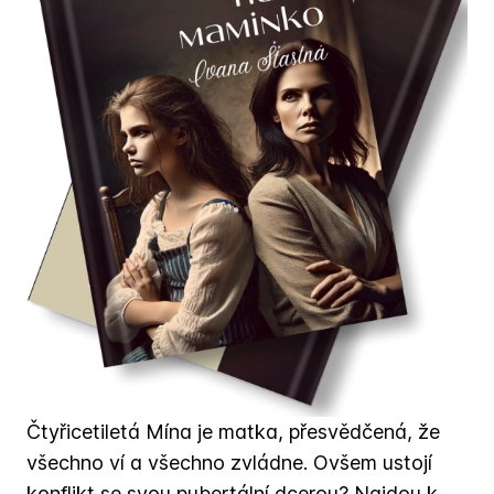
Čtyřicetiletá Mína je matka, přesvědčená, že
všechno ví a všechno zvládne. Ovšem ustojí
konflikt se svou pubertální dcerou? Najdou k