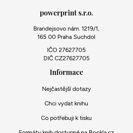
powerprint s.r.o.
Brandejsovo nám. 1219/1,
165 00 Praha Suchdol
IČO 27627705
DIČ CZ27627705
Informace
Nejčastější dotazy
Chci vydat knihu
Co potřebuji k tisku
Formáty knih dostupné na Bookla.cz