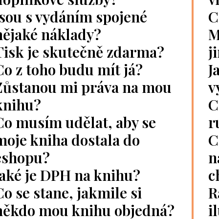
Jsou s vydáním spojené
C
nějaké náklady?
M
Tisk je skutečně zdarma?
j
Co z toho budu mít já?
J
Zůstanou mi práva na mou
v
knihu?
C
Co musím udělat, aby se
r
moje kniha dostala do
C
eshopu?
n
Jaké je DPH na knihu?
c
Co se stane, jakmile si
R
někdo mou knihu objedná?
i