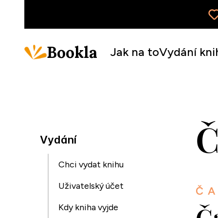
Bookla
Jak na to
Vydání kni
Č
Vydání
Chci vydat knihu
Uživatelský účet
ČA
Č
Kdy kniha vyjde