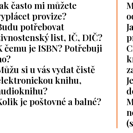
Jak často mi můžete
M
vyplácet provize?
o
Budu potřebovat
J
živnostenský list, IČ, DIČ?
p
K čemu je ISBN? Potřebuji
C
ho?
k
Můžu si u vás vydat čistě
z
elektronickou knihu,
J
audioknihu?
d
Kolik je poštovné a balné?
M
n
(