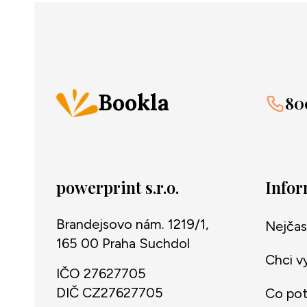
Bookla
80
powerprint s.r.o.
Info
Brandejsovo nám. 1219/1,
Nejčas
165 00 Praha Suchdol
Chci v
IČO 27627705
DIČ CZ27627705
Co potř