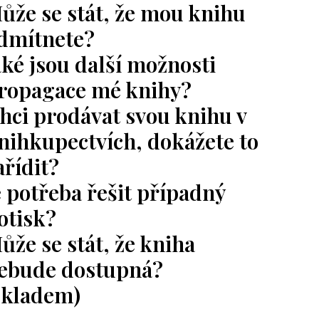
ůže se stát, že mou knihu
dmítnete?
aké jsou další možnosti
ropagace mé knihy?
hci prodávat svou knihu v
nihkupectvích, dokážete to
ařídit?
e potřeba řešit případný
otisk?
ůže se stát, že kniha
ebude dostupná?
skladem)