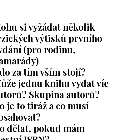
ohu si vyžádat několik
yzických výtisků prvního
ydání (pro rodinu,
amarády)
do za tím vším stojí?
ůže jednu knihu vydat víc
utorů? Skupina autorů?
o je to tiráž a co musí
bsahovat?
o dělat, pokud mám
lastní ISBN?