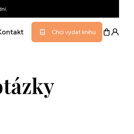
ní.
Kontakt
Chci vydat knihu
otázky