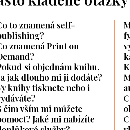
Co to znamená self-
M
publishing?
f
Co znamená Print on
v
Demand?
k
Pokud si objednám knihu,
K
za jak dlouho mi ji dodáte?
M
Vy knihy tisknete nebo i
a
vydáváte?
C
S čím vším mi můžete
o
pomoct? Jaké mi nabízíte
C
doplňkové služby?
v