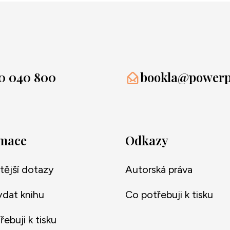
0 040 800
bookla@powerpr
rmace
Odkazy
tější dotazy
Autorská práva
ydat knihu
Co potřebuji k tisku
ebuji k tisku