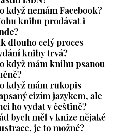
o když nemám Facebook?
ohu knihu prodávat i
inde?
ak dlouho celý proces
ydání knihy trvá?
o když mám knihu psanou
učně?
o když mám rukopis
apsaný cizím jazykem, ale
hci ho vydat v češtině?
ád bych měl v knize nějaké
lustrace, je to možné?