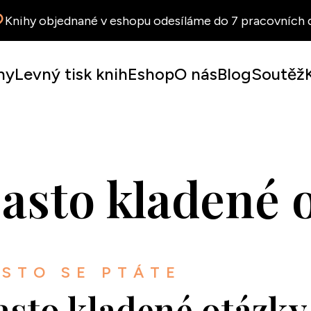
Knihy objednané v eshopu odesíláme do 7 pracovních d
hy
Levný tisk knih
Eshop
O nás
Blog
Soutěž
asto kladené 
STO SE PTÁTE
asto kladené otázky