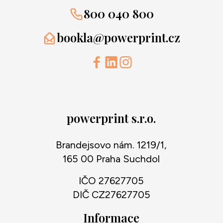
800 040 800
bookla@powerprint.cz
powerprint s.r.o.
Brandejsovo nám. 1219/1,
165 00 Praha Suchdol
IČO 27627705
DIČ CZ27627705
Informace