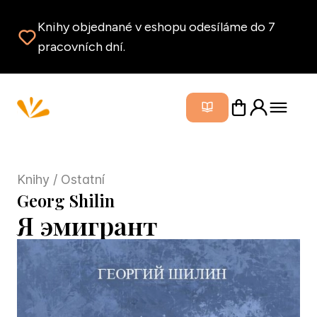
Knihy objednané v eshopu odesíláme do 7
pracovních dní.
Zavřít m
Knihy
/ Ostatní
Georg Shilin
Я эмигрант