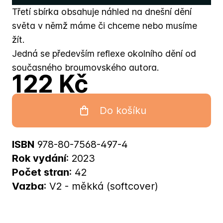
Třetí sbírka obsahuje náhled na dnešní dění
světa v němž máme či chceme nebo musíme
žít.
Jedná se především reflexe okolního dění od
současného broumovského autora.
122 Kč
Do košíku
ISBN
978-80-7568-497-4
Rok vydání
: 2023
Počet stran
: 42
Vazba
: V2 - měkká (softcover)