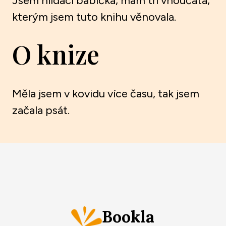
Jsem hlídací babička, mám tři vnoučata,
kterým jsem tuto knihu věnovala.
O knize
Měla jsem v kovidu více času, tak jsem
začala psát.
Bookla