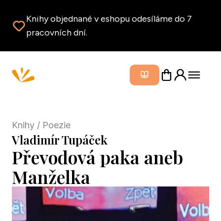
Knihy objednané v eshopu odesíláme do 7
pracovních dní.
Zavřít m
Knihy
/ Poezie
Vladimír Tupáček
Převodová paka aneb
Manželka