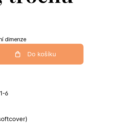
řní dimenze
Do košíku
1-6
softcover)