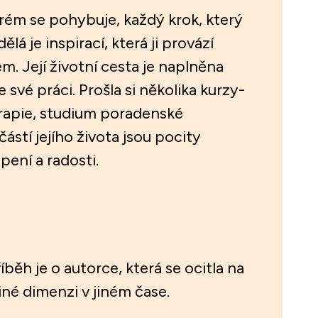
erém se pohybuje, každý krok, který
lá je inspirací, která ji provází
. Její životní cesta je naplněna
e své práci. Prošla si několika kurzy-
rapie, studium poradenské
ástí jejího života jsou pocity
ení a radosti.
běh je o autorce, která se ocitla na
iné dimenzi v jiném čase.