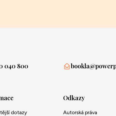
0 040 800
bookla@powerpr
rmace
Odkazy
tější dotazy
Autorská práva