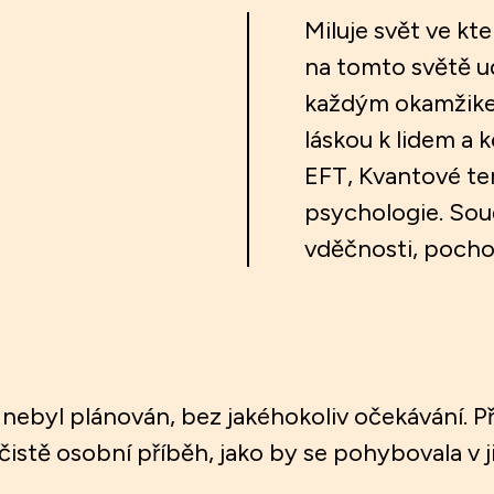
Miluje svět ve kt
na tomto světě udě
každým okamžikem
láskou k lidem a k
EFT, Kvantové te
psychologie. Souč
vděčnosti, pochop
 nebyl plánován, bez jakéhokoliv očekávání. Pří
istě osobní příběh, jako by se pohybovala v j