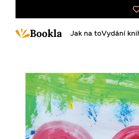
Bookla
Jak na to
Vydání kni