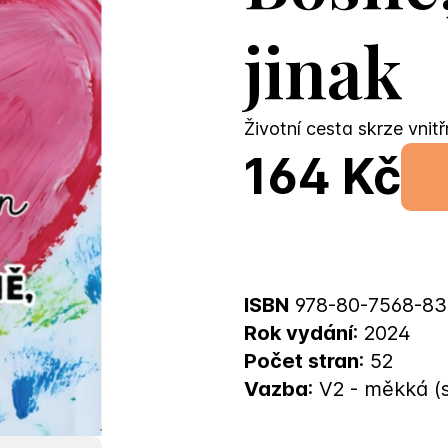
jinak
Životní cesta skrze vnit
164 Kč
ISBN
978-80-7568-83
Rok vydání
: 2024
Počet stran
: 52
Vazba
: V2 - měkká (