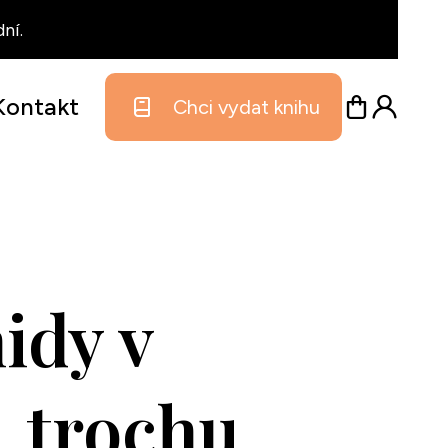
ní.
Kontakt
Chci vydat knihu
idy v
, trochu