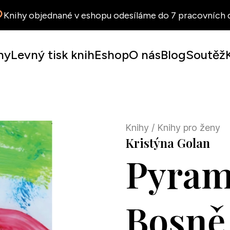
Knihy objednané v eshopu odesíláme do 7 pracovních d
hy
Levný tisk knih
Eshop
O nás
Blog
Soutěž
Knihy
/ Knihy pro ženy
Kristýna Golan
Pyram
Bosně