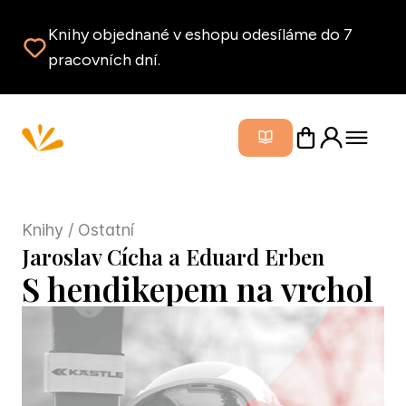
Knihy objednané v eshopu odesíláme do 7
pracovních dní.
Zavřít m
Knihy
/ Ostatní
Jaroslav Cícha a Eduard Erben
S hendikepem na vrchol