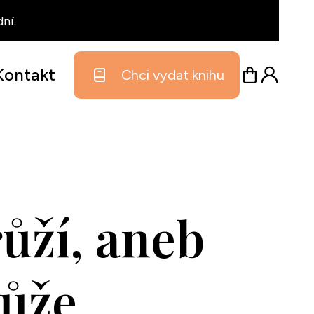
ní.
Kontakt
Chci vydat knihu
ůží, aneb
růže