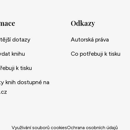
rmace
Odkazy
tější dotazy
Autorská práva
ydat knihu
Co potřebuji k tisku
ebuji k tisku
y knih dostupné na
.cz
Využívání souborů cookies
Ochrana osobních údajů