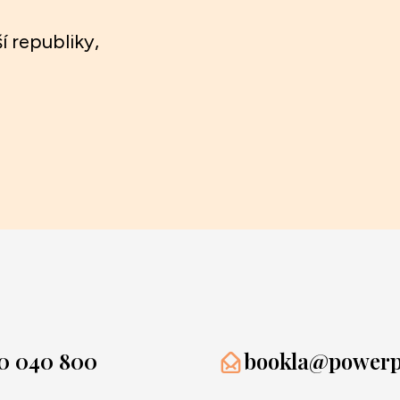
í republiky,
0 040 800
bookla@powerpr