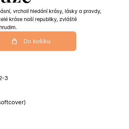
ásní, vrcholí hledání krásy, lásky a pravdy,
elé kráse naší republiky, zvláště
hrudim.
Do košíku
2-3
softcover)