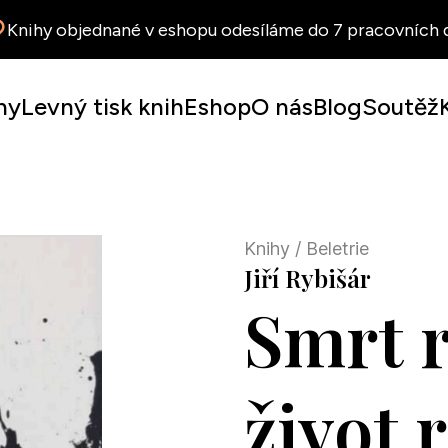
Knihy objednané v eshopu odesíláme do 7 pracovních d
hy
Levný tisk knih
Eshop
O nás
Blog
Soutěž
Knihy
/ Beletrie
Jiří Rybišár
Smrt r
život 