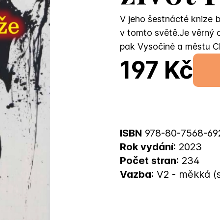
V jeho šestnácté knize b
v tomto světě.Je věrný c
pak Vysočině a městu C
197 Kč
ISBN
978-80-7568-69
Rok vydání
: 2023
Počet stran
: 234
Vazba
: V2 - měkká (