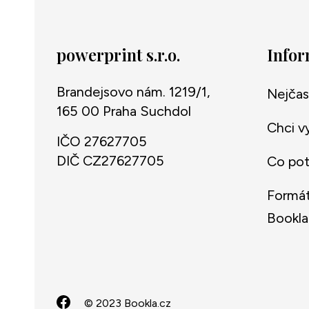
powerprint s.r.o.
Info
Brandejsovo nám. 1219/1,
Nejčas
165 00 Praha Suchdol
Chci v
IČO 27627705
DIČ CZ27627705
Co potř
Formát
Bookla
© 2023 Bookla.cz