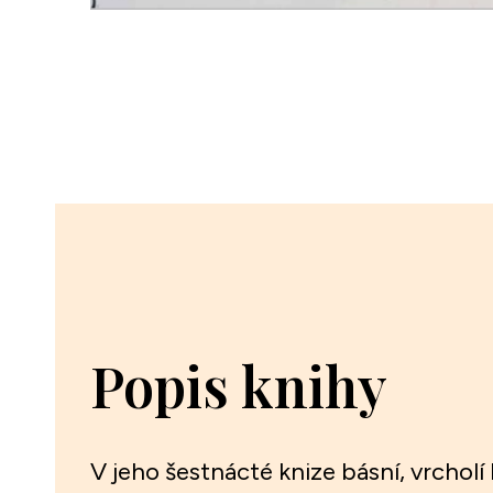
Popis knihy
V jeho šestnácté knize básní, vrcholí 