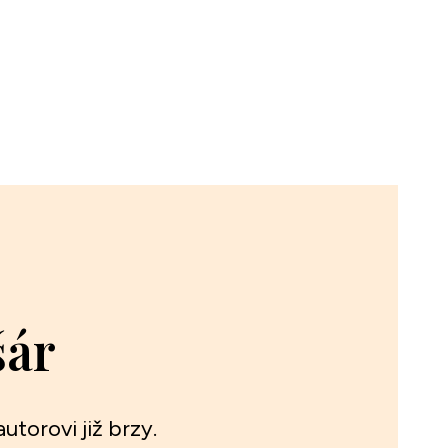
šár
utorovi již brzy.