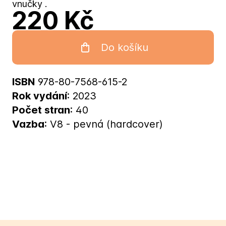
vnučky .
220 Kč
Do košíku
ISBN
978-80-7568-615-2
Rok vydání
: 2023
Počet stran
: 40
Vazba
: V8 - pevná (hardcover)