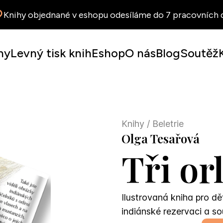
Knihy objednané v eshopu odesíláme do 7 pracovních d
hy
Levný tisk knih
Eshop
O nás
Blog
Soutěž
Knihy
/ Beletrie
Olga Tesařová
Tři or
Ilustrovaná kniha pro dě
indiánské rezervaci a so