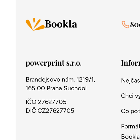
Bookla
80
powerprint s.r.o.
Info
Brandejsovo nám. 1219/1,
Nejčas
165 00 Praha Suchdol
Chci v
IČO 27627705
DIČ CZ27627705
Co potř
Formát
Bookla