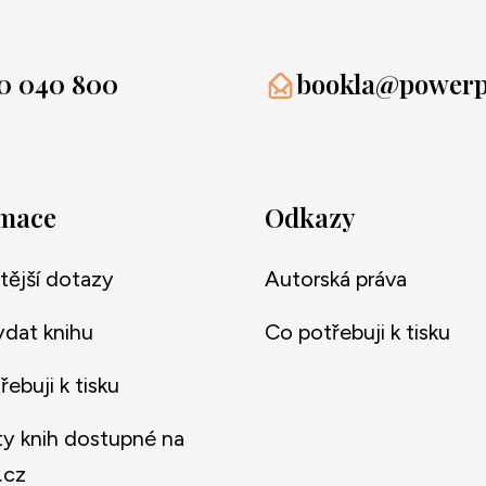
0 040 800
bookla@powerpr
rmace
Odkazy
tější dotazy
Autorská práva
ydat knihu
Co potřebuji k tisku
ebuji k tisku
y knih dostupné na
.cz