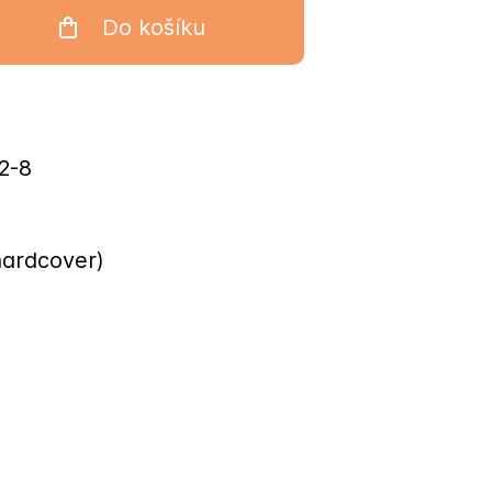
Do košíku
2-8
hardcover)