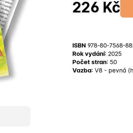
226 Kč
ISBN
978-80-7568-88
Rok vydání
: 2025
Počet stran
: 50
Vazba
: V8 - pevná (