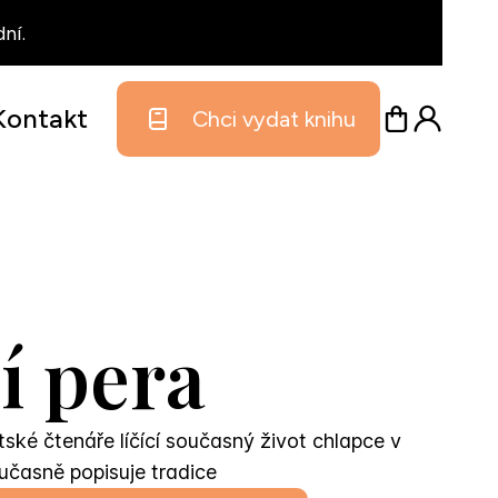
ní.
Kontakt
Chci vydat knihu
lí pera
tské čtenáře líčící současný život chlapce v
učasně popisuje tradice