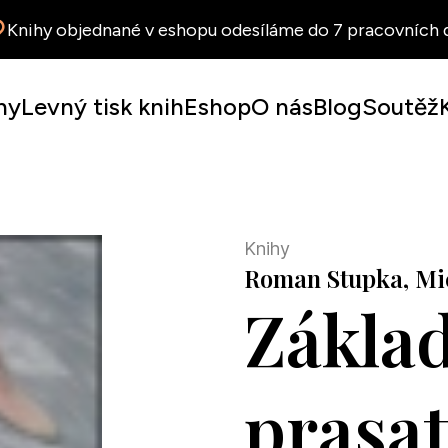
Knihy objednané v eshopu odesíláme do 7 pracovních d
hy
Levný tisk knih
Eshop
O nás
Blog
Soutěž
Knihy
Roman Stupka, Mich
Zákla
prasa