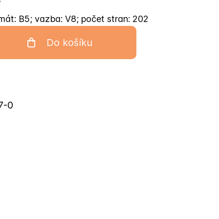
mát: B5; vazba: V8; počet stran: 202
Do košíku
7-0