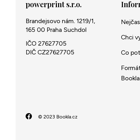
powerprint s.r.o.
Info
Brandejsovo nám. 1219/1,
Nejčas
165 00 Praha Suchdol
Chci v
IČO 27627705
DIČ CZ27627705
Co potř
Formát
Bookla
© 2023 Bookla.cz