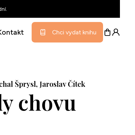
ní.
Kontakt
Chci vydat knihu
al Šprysl, Jaroslav Čítek
dy chovu
t