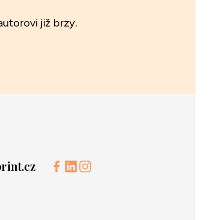
utorovi již brzy.
int.cz