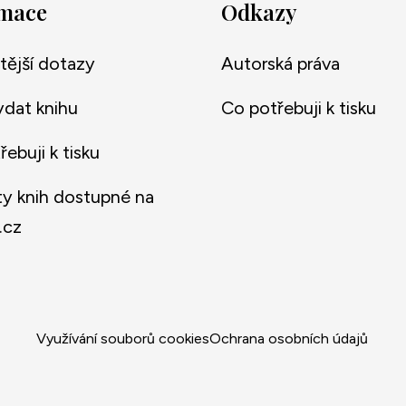
rmace
Odkazy
tější dotazy
Autorská práva
ydat knihu
Co potřebuji k tisku
ebuji k tisku
y knih dostupné na
.cz
Využívání souborů cookies
Ochrana osobních údajů