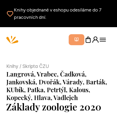
Knihy objednané v eshopu odesíláme do 7
pracovních dní.
Zavřít m
Knihy
/ Skripta ČZU
Langrová, Vrabec, Čadková,
Jankovská, Dvořák, Várady, Barták,
KUbík, Patka, Petrtýl, Kalous,
Kopecký, Hlava, Vadlejch
Základy zoologie 2020