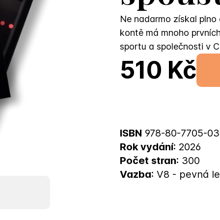
Ne nadarmo získal plno 
kontě má mnoho prvních, 
sportu a společnosti v 
510 Kč
ISBN
978-80-7705-03
Rok vydání
: 2026
Počet stran
: 300
Vazba
: V8 - pevná l