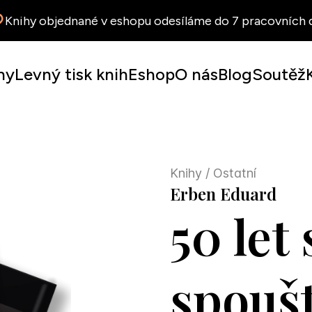
Knihy objednané v eshopu odesíláme do 7 pracovních d
hy
Levný tisk knih
Eshop
O nás
Blog
Soutěž
Knihy
/ Ostatní
Erben Eduard
50 let
spoušt