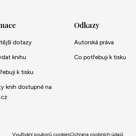
rmace
Odkazy
tější dotazy
Autorská práva
ydat knihu
Co potřebuji k tisku
ebuji k tisku
y knih dostupné na
.cz
Využívání souborů cookies
Ochrana osobních údajů