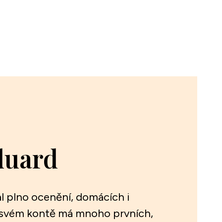
duard
l plno ocenění, domácích i
 svém kontě má mnoho prvních,