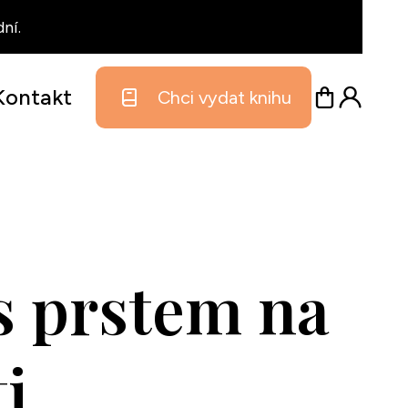
ní.
Kontakt
Chci vydat knihu
 s prstem na
i