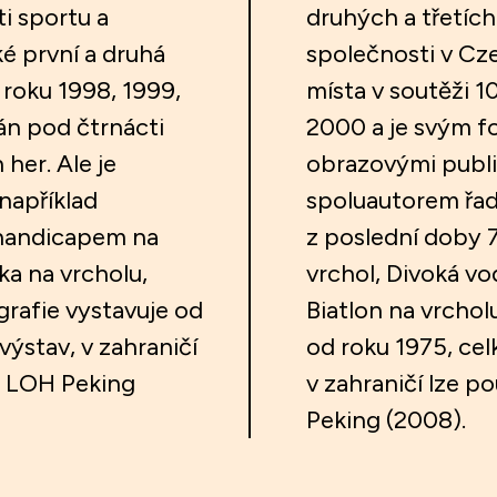
ti sportu a
druhých a třetích
é první a druhá
společnosti v Cze
 roku 1998, 1999,
místa v soutěži 1
án pod čtrnácti
2000 a je svým f
her. Ale je
obrazovými publik
například
spoluautorem řady
 handicapem na
z poslední doby 
ka na vrcholu,
vrchol, Divoká vo
grafie vystavuje od
Biatlon na vrchol
výstav, v zahraničí
od roku 1975, cel
i LOH Peking
v zahraničí lze 
Peking (2008).