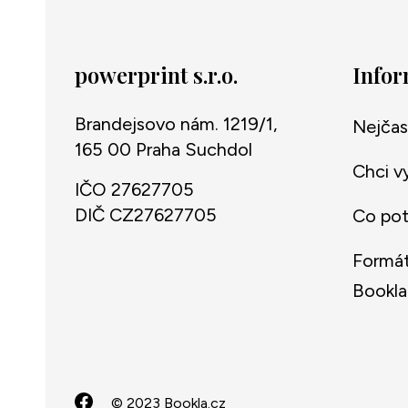
powerprint s.r.o.
Info
Brandejsovo nám. 1219/1,
Nejčas
165 00 Praha Suchdol
Chci v
IČO 27627705
DIČ CZ27627705
Co potř
Formát
Bookla
© 2023 Bookla.cz