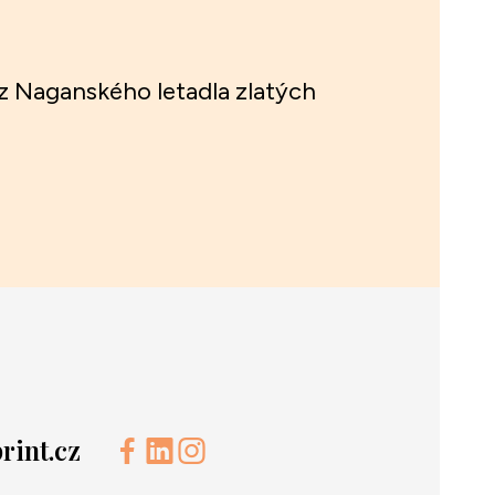
í z Naganského letadla zlatých
int.cz