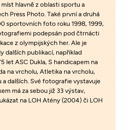
 míst hlavně z oblasti sportu a
ch Press Photo. Také první a druhá
00 sportovních foto roku 1998, 1999,
otografiemi podepsán pod čtrnácti
ace z olympijských her. Ale je
 dalších publikací, například
75 let ASC Dukla, S handicapem na
da na vrcholu, Atletika na vrcholu,
u a dalších. Své fotografie vystavuje
kem má za sebou již 33 výstav,
poukázat na LOH Atény (2004) či LOH