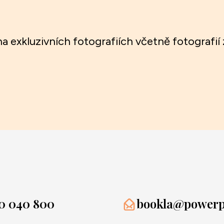
 na exkluzivních fotografiích včetně fotografi
0 040 800
bookla@powerpr