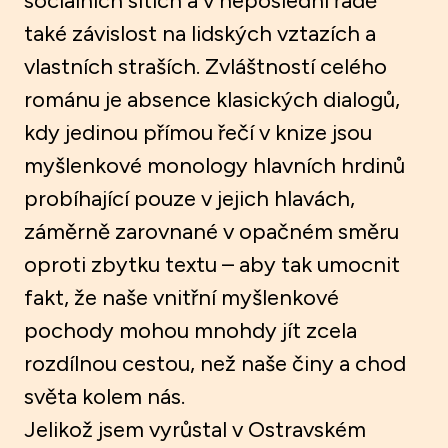
sociálních sítích a v neposlední řadě
také závislost na lidských vztazích a
vlastních straších. Zvláštností celého
románu je absence klasických dialogů,
kdy jedinou přímou řečí v knize jsou
myšlenkové monology hlavních hrdinů
probíhající pouze v jejich hlavách,
záměrně zarovnané v opačném směru
oproti zbytku textu – aby tak umocnit
fakt, že naše vnitřní myšlenkové
pochody mohou mnohdy jít zcela
rozdílnou cestou, než naše činy a chod
světa kolem nás.
Jelikož jsem vyrůstal v Ostravském