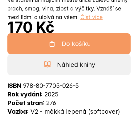
prach, smog, vina, zlost a výčitky. Vznáší se
mezi lidmi a ulpívá na všem
Číst více
170 Kč
Do košíku
Náhled knihy
ISBN
978-80-7705-026-5
Rok vydání
: 2025
Počet stran
: 276
Vazba
: V2 - měkká lepená (softcover)