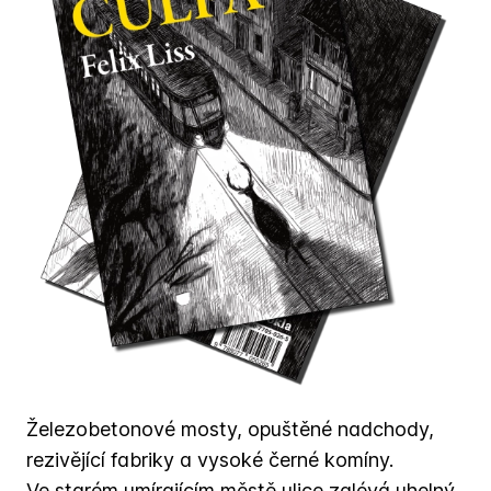
Železobetonové mosty, opuštěné nadchody,
rezivějící fabriky a vysoké černé komíny.
Ve starém umírajícím městě ulice zalévá uhelný