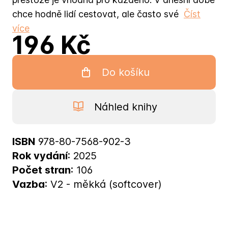
chce hodně lidí cestovat, ale často své
Číst
více
196 Kč
Do košíku
Náhled knihy
ISBN
978-80-7568-902-3
Rok vydání
: 2025
Počet stran
: 106
Vazba
: V2 - měkká (softcover)