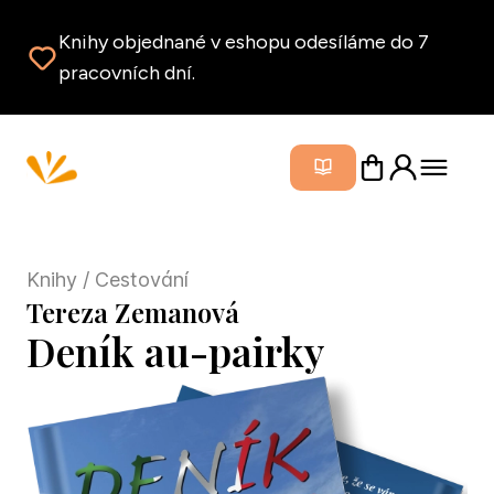
Knihy objednané v eshopu odesíláme do 7
pracovních dní.
Zavřít m
Knihy
/ Cestování
Tereza Zemanová
Deník au-pairky