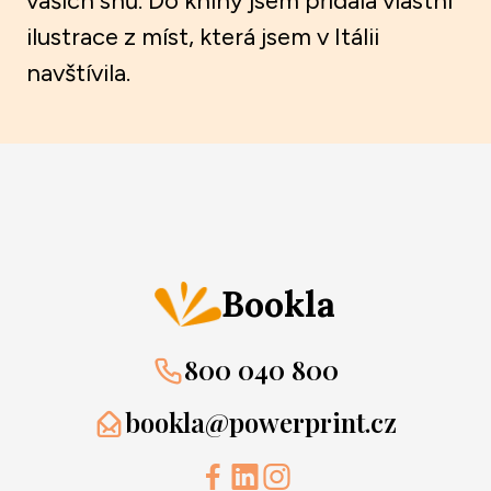
vašich snů. Do knihy jsem přidala vlastní
ilustrace z míst, která jsem v Itálii
navštívila.
Bookla
800 040 800
bookla@powerprint.cz