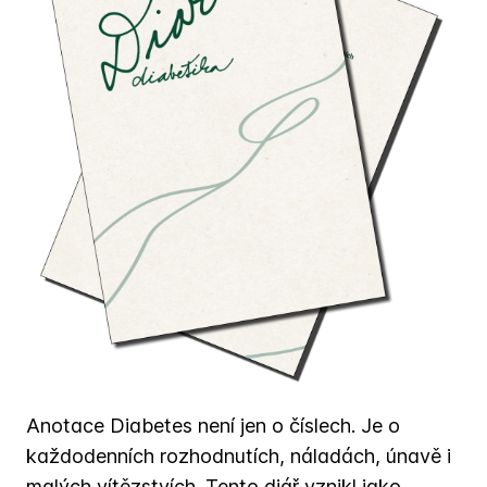
Anotace Diabetes není jen o číslech. Je o
každodenních rozhodnutích, náladách, únavě i
malých vítězstvích. Tento diář vznikl jako