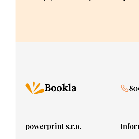
Bookla
80
powerprint s.r.o.
Info