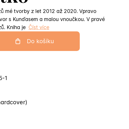
ů mé tvorby z let 2012 až 2020. Vpravo
ovor s Kunďasem a malou vnoučkou. V pravé
zů. Kniha je
Číst více
Do košíku
5-1
hardcover)