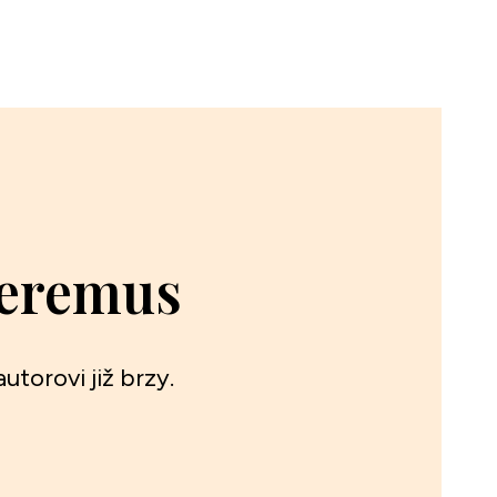
Geremus
utorovi již brzy.