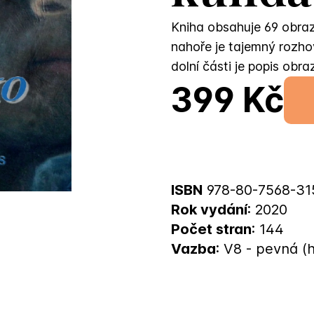
Kniha obsahuje 69 obraz
nahoře je tajemný rozh
dolní části je popis obra
399 Kč
ISBN
978-80-7568-31
Rok vydání
: 2020
Počet stran
: 144
Vazba
: V8 - pevná (