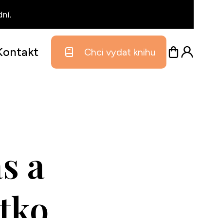
ní.
Kontakt
Chci vydat knihu
s a
tko