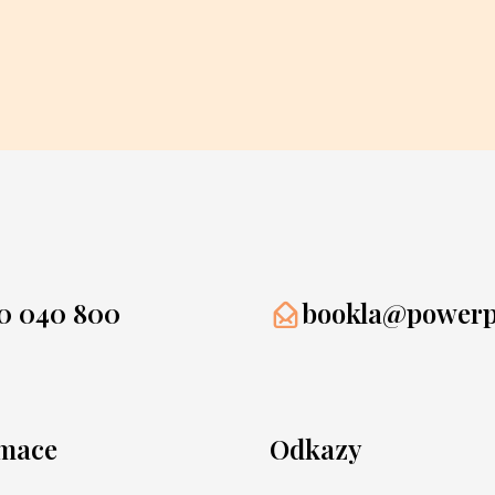
0 040 800
bookla@powerpr
rmace
Odkazy