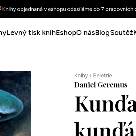
Knihy objednané v eshopu odesíláme do 7 pracovních d
hy
Levný tisk knih
Eshop
O nás
Blog
Soutěž
Knihy
/ Beletrie
Daniel Geremus
Kunďa
kunďá