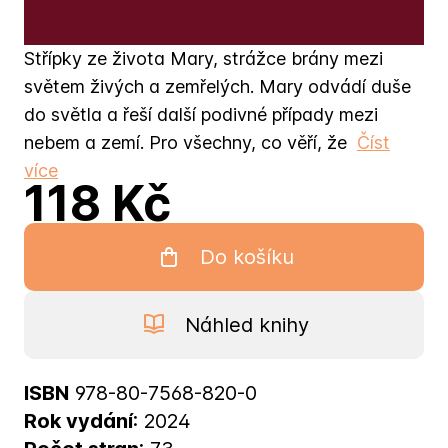
Střípky ze života Mary, strážce brány mezi
světem živých a zemřelých. Mary odvádí duše
do světla a řeší další podivné případy mezi
nebem a zemí. Pro všechny, co věří, že
Číst
více
118 Kč
Do košíku
Náhled knihy
ISBN
978-80-7568-820-0
Rok vydání
: 2024