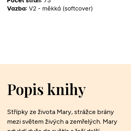
Počet stran
: 73
Vazba
: V2 - měkká (softcover)
Popis knihy
Střípky ze života Mary, strážce brány
mezi světem živých a zemřelých. Mary