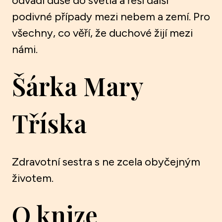
odvádí duše do světla a řeší další
podivné případy mezi nebem a zemí. Pro
všechny, co věří, že duchové žijí mezi
námi.
Šárka Mary
Tříska
Zdravotní sestra s ne zcela obyčejným
životem.
O knize