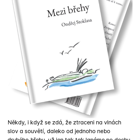
Někdy, i když se zdá, že ztraceni na vlnách
slov a souvětí, daleko od jednoho nebo
druhého břehu, už jen tak tak lapáme po dechu,