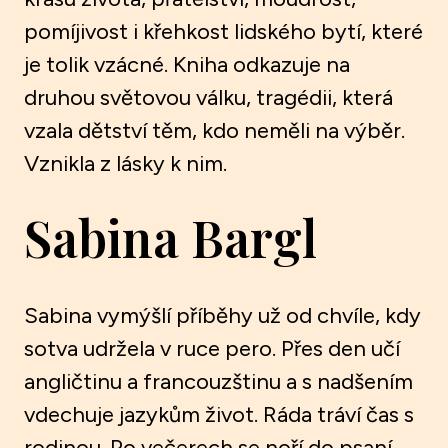
pomíjivost i křehkost lidského bytí, které
je tolik vzácné. Kniha odkazuje na
druhou světovou válku, tragédii, která
vzala dětství těm, kdo neměli na výběr.
Vznikla z lásky k nim.
Sabina Bargl
Sabina vymýšlí příběhy už od chvíle, kdy
sotva udržela v ruce pero. Přes den učí
angličtinu a francouzštinu a s nadšením
vdechuje jazykům život. Ráda tráví čas s
rodinou. Po večerech se noří do psaní.