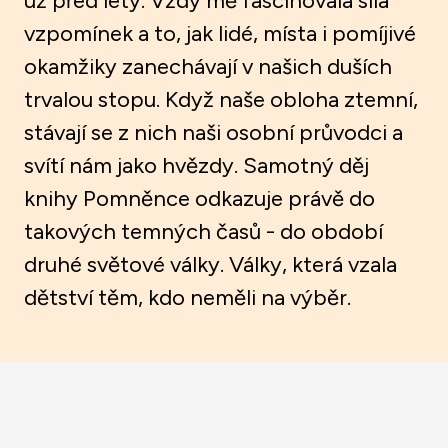
už před lety. Vždy mě fascinovala síla
vzpomínek a to, jak lidé, místa i pomíjivé
okamžiky zanechávají v našich duších
trvalou stopu. Když naše obloha ztemní,
stávají se z nich naši osobní průvodci a
svítí nám jako hvězdy. Samotný děj
knihy Pomněnce odkazuje právě do
takových temných časů - do období
druhé světové války. Války, která vzala
dětství těm, kdo neměli na výběr.