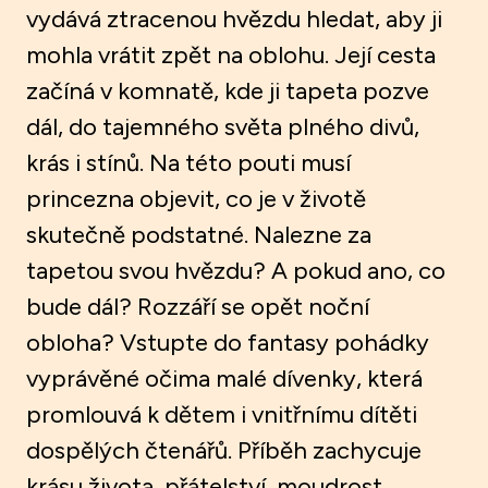
vydává ztracenou hvězdu hledat, aby ji
mohla vrátit zpět na oblohu. Její cesta
začíná v komnatě, kde ji tapeta pozve
dál, do tajemného světa plného divů,
krás i stínů. Na této pouti musí
princezna objevit, co je v životě
skutečně podstatné. Nalezne za
tapetou svou hvězdu? A pokud ano, co
bude dál? Rozzáří se opět noční
obloha? Vstupte do fantasy pohádky
vyprávěné očima malé dívenky, která
promlouvá k dětem i vnitřnímu dítěti
dospělých čtenářů. Příběh zachycuje
krásu života, přátelství, moudrost,