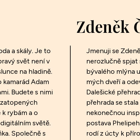
Zdeněk 
da a skály. Je to
Jmenuji se Zdeněk
pravý svět není v
nerozlučně spjat 
slunce na hladině.
bývalého mlýna u 
eho kamarád Adam
mých dveří a odev
i. Budete s nimi
Dalešické přehrad
dí zatopených
přehrada se stala
ě k rybám a o
nekonečnou inspir
igitálním světě.
postava Phelipeho
ňka. Společně s
rodí z úcty k pří