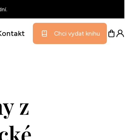
ní.
Kontakt
Chci vydat knihu
y z
cké