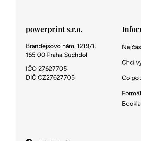
powerprint s.r.o.
Info
Brandejsovo nám. 1219/1,
Nejčas
165 00 Praha Suchdol
Chci v
IČO 27627705
DIČ CZ27627705
Co potř
Formát
Bookla