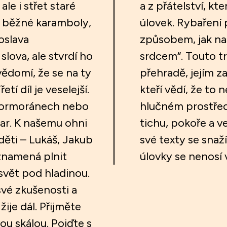
le i střet staré
a z přátelství, kt
a běžné karamboly,
úlovek. Rybaření 
 oslava
způsobem, jak na
lova, ale stvrdí ho
srdcem“. Touto tr
ědomí, že se na ty
přehradě, jejím 
í díl je veselejší.
kteří vědí, že to 
kormoránech nebo
hlučném prostřed
ar. K našemu ohni
tichu, pokoře a v
děti – Lukáš, Jakub
své texty se snaž
eznamená plnit
úlovky se nenosí v
 svět pod hladinou.
své zkušenosti a
žije dál. Přijměte
u skálou. Pojďte s