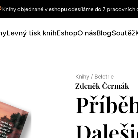
Knihy objednané v eshopu odesíláme do 7 pracovních d
hy
Levný tisk knih
Eshop
O nás
Blog
Soutěž
Knihy
/ Beletrie
Zdeněk Čermák
Příběh
Daleši