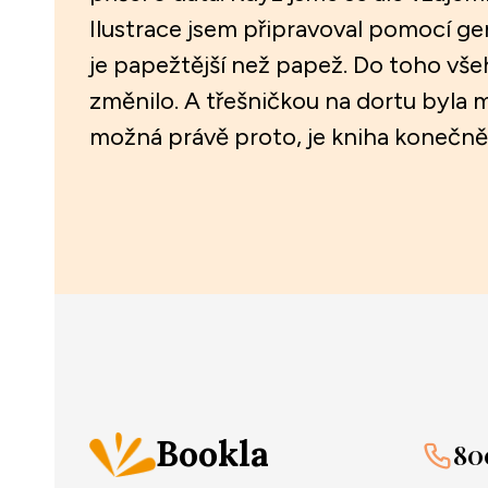
Ilustrace jsem připravoval pomocí gen
je papežtější než papež. Do toho všeh
změnilo. A třešničkou na dortu byla m
možná právě proto, je kniha konečně
Bookla
80