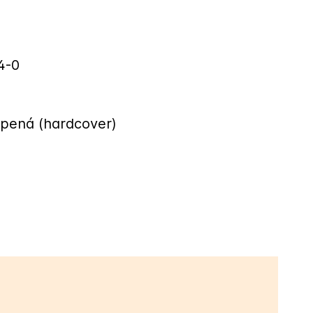
4-0
epená (hardcover)