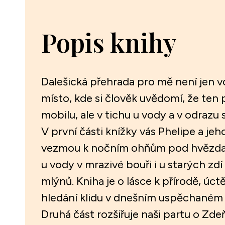
Popis knihy
Dalešická přehrada pro mě není jen vo
místo, kde si člověk uvědomí, že ten 
mobilu, ale v tichu u vody a v odrazu 
V první části knížky vás Phelipe a j
vezmou k nočním ohňům pod hvězdam
u vody v mrazivé bouři i u starých z
mlýnů. Kniha je o lásce k přírodě, úct
hledání klidu v dnešním uspěchaném d
Druhá část rozšiřuje naši partu o Zde