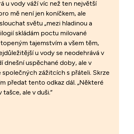
erá u vody váží víc než ten největší
pro mě není jen koníčkem, ale
slouchat světu „mezi hladinou a
ilogií skládám poctu milované
zatopeným tajemstvím a všem těm,
nejdůležitější u vody se neodehrává v
í dnešní uspěchané doby, ale v
e společných zážitcích s přáteli. Skrze
ím předat tento odkaz dál. „Některé
 tašce, ale v duši.“