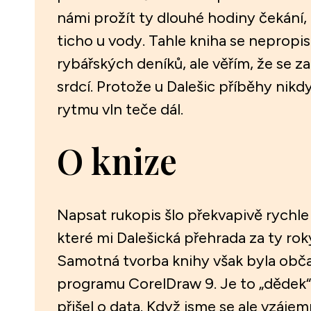
námi prožít ty dlouhé hodiny čekání, 
ticho u vody. Tahle kniha se nepropis
rybářských deníků, ale věřím, že se za
srdcí. Protože u Dalešic příběhy nikd
rytmu vln teče dál.
O knize
Napsat rukopis šlo překvapivě rychle 
které mi Dalešická přehrada za ty roky
Samotná tvorba knihy však byla občas
programu CorelDraw 9. Je to „dědek“ s
přišel o data. Když jsme se ale vzájemn