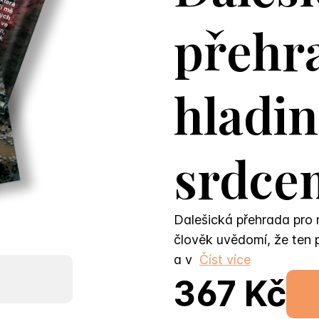
přehra
hladin
srdce
Dalešická přehrada pro m
člověk uvědomí, že ten p
a v
Číst více
367 Kč