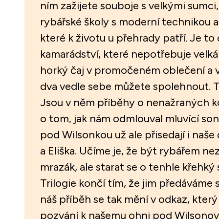
ním zažijete souboje s velkými sumci, a
rybářské školy s moderní technikou 
které k životu u přehrady patří. Je to
kamarádství, které nepotřebuje velká s
horký čaj v promočeném oblečení a v
dva vedle sebe můžete spolehnout. Třet
Jsou v něm příběhy o nenažraných 
o tom, jak nám odmlouval mluvící son
pod Wilsonkou už ale přisedají i naše 
a Eliška. Učíme je, že být rybářem n
mrazák, ale starat se o tenhle křehký
Trilogie končí tím, že jim předáváme 
náš příběh se tak mění v odkaz, který 
pozvání k našemu ohni pod Wilsonovo