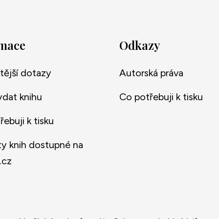
rmace
Odkazy
tější dotazy
Autorská práva
ydat knihu
Co potřebuji k tisku
ebuji k tisku
y knih dostupné na
.cz