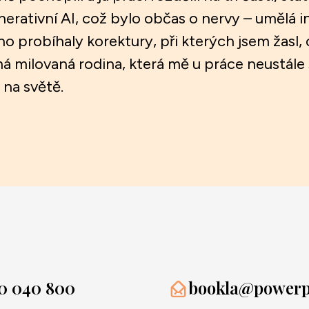
erativní AI, což bylo občas o nervy – umělá in
o probíhaly korektury, při kterých jsem žasl,
á milovaná rodina, která mě u práce neustále 
 na světě.
0 040 800
bookla@powerpr