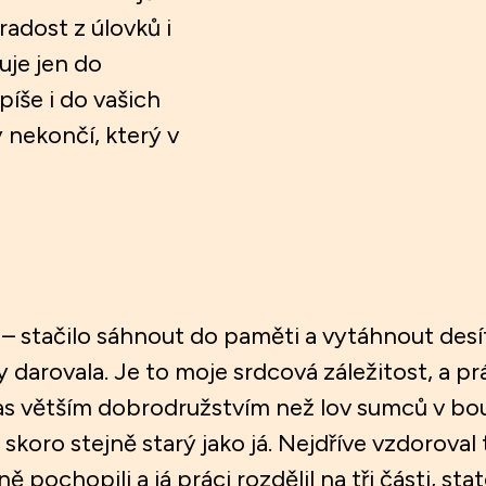
radost z úlovků i
uje jen do
píše i do vašich
y nekončí, který v
– stačilo sáhnout do paměti a vytáhnout desít
 darovala. Je to moje srdcová záležitost, a pr
 větším dobrodružstvím než lov sumců v bouři
koro stejně starý jako já. Nejdříve vzdoroval 
ě pochopili a já práci rozdělil na tři části, st