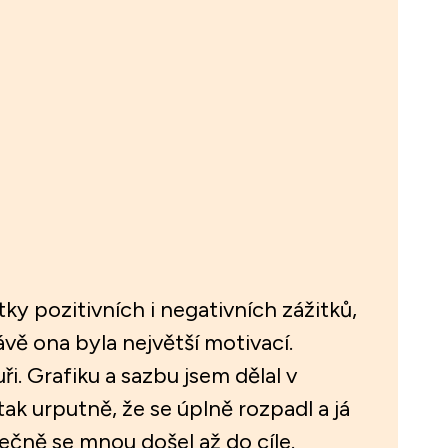
ky pozitivních i negativních zážitků,
ávě ona byla největší motivací.
. Grafiku a sazbu jsem dělal v
tak urputně, že se úplně rozpadl a já
atečně se mnou došel až do cíle.