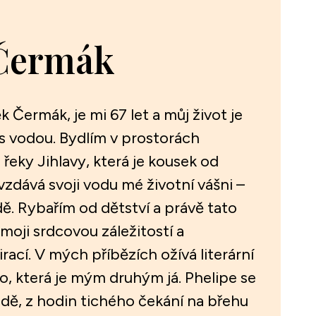
Čermák
 Čermák, je mi 67 let a můj život je
s vodou. Bydlím v prostorách
řeky Jihlavy, která je kousek od
zdává svoji vodu mé životní vášni –
ě. Rybařím od dětství a právě tato
 moji srdcovou záležitostí a
ací. V mých příbězích ožívá literární
, která je mým druhým já. Phelipe se
rodě, z hodin tichého čekání na břehu