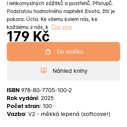
i lehkomyslných zážitků a postřehů. Přístupů.
Podstatou hodnotného naplnění života, žití je
pokora. Úcta. Ke všemu kolem nás, ke
každému z nás, k
Číst více
179 Kč
Do košíku
Náhled knihy
ISBN
978-80-7705-100-2
Rok vydání
: 2025
Počet stran
: 100
Vazba
: V2 - měkká lepená (softcover)