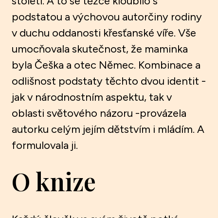
století. A to se těžce kloubilo s
podstatou a výchovou autorčiny rodiny
v duchu oddanosti křesťanské víře. Vše
umocňovala skutečnost, že maminka
byla Češka a otec Němec. Kombinace a
odlišnost podstaty těchto dvou identit -
jak v národnostním aspektu, tak v
oblasti světového názoru -provázela
autorku celým jejím dětstvím i mládím. A
formulovala ji.
O knize