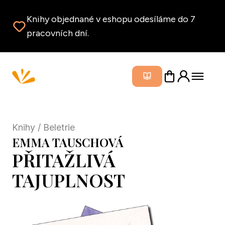
Knihy objednané v eshopu odesíláme do 7
pracovních dní.
Zavřít m
Knihy
/ Beletrie
EMMA TAUSCHOVÁ
PŘITAŽLIVÁ
TAJUPLNOST