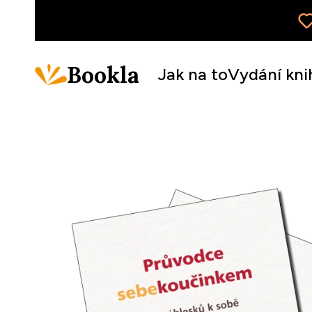
Bookla
Jak na to
Vydání kni