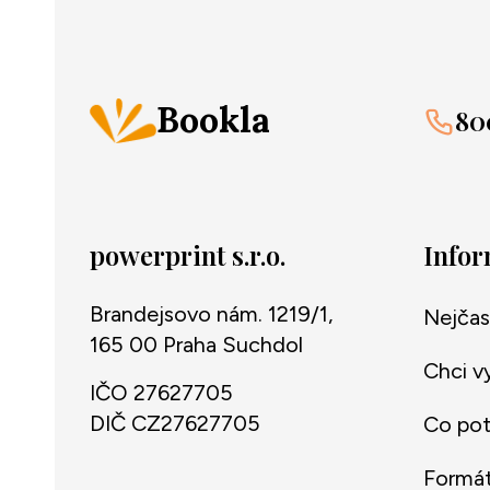
Bookla
80
powerprint s.r.o.
Info
Brandejsovo nám. 1219/1,
Nejčas
165 00 Praha Suchdol
Chci v
IČO 27627705
DIČ CZ27627705
Co potř
Formát