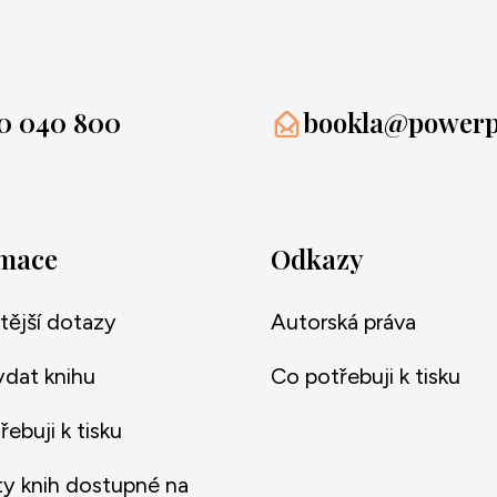
0 040 800
bookla@powerpr
rmace
Odkazy
tější dotazy
Autorská práva
ydat knihu
Co potřebuji k tisku
ebuji k tisku
y knih dostupné na