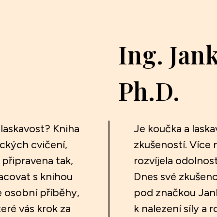
Ing. Jan
Ph.D.
a laskavost? Kniha
Je koučka a laska
ckých cvičení,
zkušeností. Více 
 připravena tak,
rozvíjela odolnos
acovat s knihou
Dnes své zkušeno
 osobní příběhy,
pod značkou Jank
eré vás krok za
k nalezení síly a 