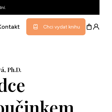
ní.
Kontakt
Chci vydat knihu
á, Ph.D.
dce
oučinkem