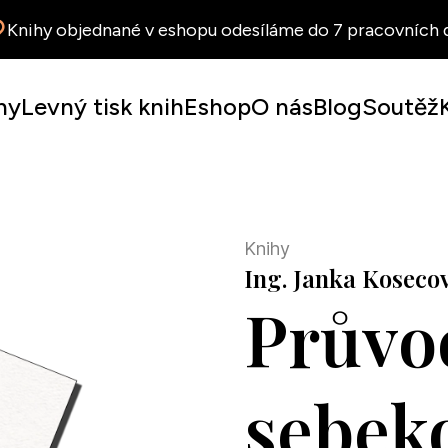
Knihy objednané v eshopu odesíláme do 7 pracovních d
hy
Levný tisk knih
Eshop
O nás
Blog
Soutěž
Knihy
Ing. Janka Kosecov
Průvo
sebek