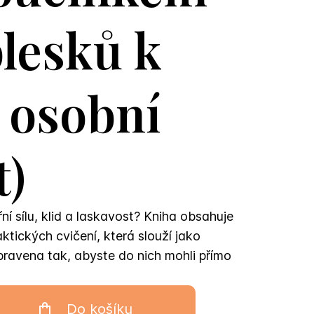
blesků k
 osobní
t)
řní sílu, klid a laskavost? Kniha obsahuje
tických cvičení, která slouží jako
pravena tak, abyste do nich mohli přímo
Do košíku