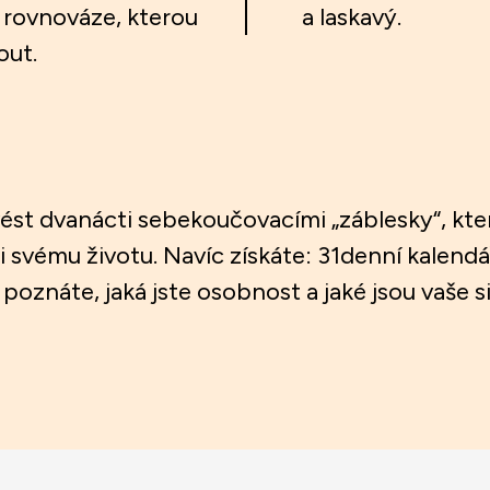
a rovnováze, kterou
a laskavý.
out.
ést dvanácti sebekoučovacími „záblesky“, kte
vému životu. Navíc získáte: 31denní kalendá
poznáte, jaká jste osobnost a jaké jsou vaše si