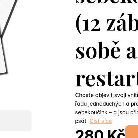
(12 zá
sobě a
restar
Chcete objevit svoji vnit
řadu jednoduchých a prak
sebekoučink – a jsou při
psát
Číst více
280 Kč