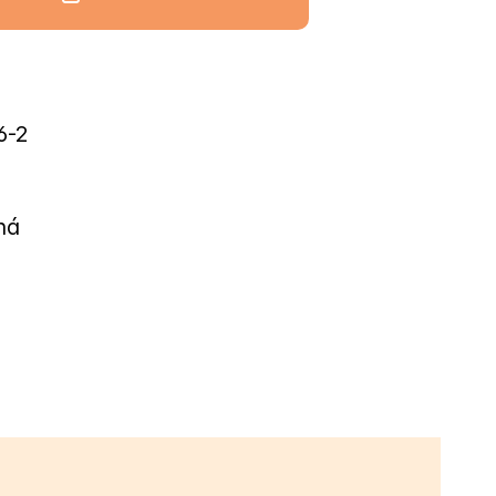
6-2
ná