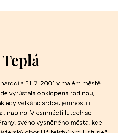
 Teplá
 narodila 31. 7. 2001 v malém městě
kde vyrůstala obklopená rodinou,
základy velkého srdce, jemnosti i
at naplno. V osmnácti letech se
Prahy, svého vysněného města, kde
sterský obor Učitelství pro 1. stupeň