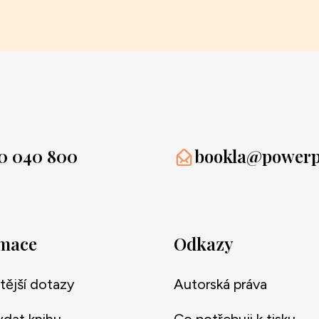
0 040 800
bookla@powerpr
rmace
Odkazy
tější dotazy
Autorská práva