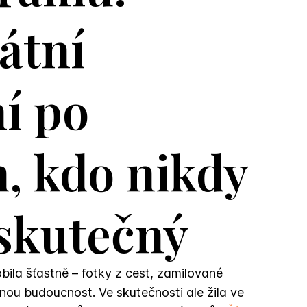
átní
í po
, kdo nikdy
 skutečný
obila šťastně – fotky z cest, zamilované
nou budoucnost. Ve skutečnosti ale žila ve