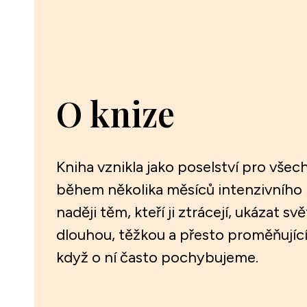
O knize
Kniha vznikla jako poselství pro všec
během několika měsíců intenzivního ps
naději těm, kteří ji ztrácejí, ukázat 
dlouhou, těžkou a přesto proměňující k
když o ní často pochybujeme.