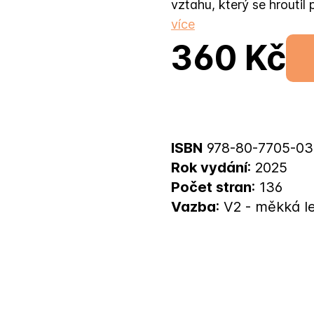
vztahu, který se hroutil
více
360 Kč
ISBN
978-80-7705-03
Rok vydání
: 2025
Počet stran
: 136
Vazba
: V2 - měkká l