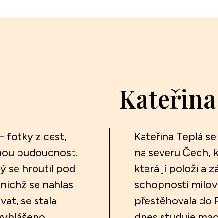
Kateřina
– fotky z cest,
Kateřina Teplá se
nou budoucnost.
na severu Čech, 
rý se hroutil pod
která jí položila 
nichž se nahlas
schopnosti milov
vat, se stala
přestěhovala do 
 vyhlášeno
dnes studuje magi