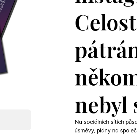
Celost
pátrán
někom
nebyl
Na sociálních sítích půs
úsměvy, plány na společ