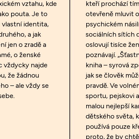
xickém vztahu, kde
kteří prochází tí
ako pouta. Je to
otevřeně mluvit o
vlastní identita,
psychickém násilí
ruhého, a jak
sociálních sítích 
ení jen o zradě a
oslovují tisíce že
samé, o ženské
poznávají. „Šťastn
ec vždycky najde
kniha – syrová zp
ou, že žádnou
jak se člověk může
o – ale vždy se
pravdě. Ve volné
sebe.
sportu, pejskovi a
malou nejlepší k
dětského světa, k
používá pouze kř
proto, že by chtěl