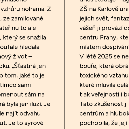
ot vzhůru nohama. Z
ZŠ na Karlově univ
“, ze zamilované
jejich svět, fant
teřinu to ale
vášeň ji provází d
 který se snažila
centru Prahy, kt
oufale hledala
místem dospívání i
nový život –
V létě 2025 se ne
oku. „Šťastná jen
bouře, která obrát
 tom, jaké to je
toxického vztahu 
atímco sami
které mluvila celá
pomenout sám na
tlak veřejnosti i b
 byla jen iluzí. Je
Tato zkušenost ji
le najít odvahu
centrům a hlubo
ut. Je to syrové
pochopila, že je