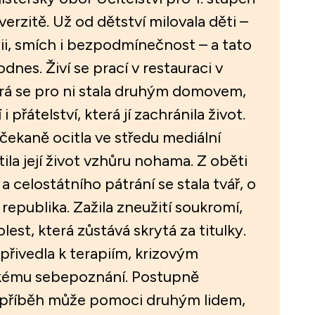
erzitě. Už od dětství milovala děti –
azii, smích i bezpodmínečnost – a tato
odnes. Živí se prací v restauraci v
erá se pro ni stala druhým domovem,
 přátelství, která jí zachránila život.
čekaně ocitla ve středu mediální
ila její život vzhůru nohama. Z oběti
a celostátního pátrání se stala tvář, o
 republika. Zažila zneužití soukromí,
olest, která zůstává skrytá za titulky.
 přivedla k terapiím, krizovým
kému sebepoznání. Postupně
jí příběh může pomoci druhým lidem,