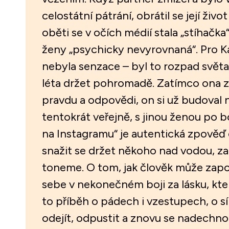
celostátní pátrání, obrátil se její živ
oběti se v očích médií stala „stíhačka
ženy „psychicky nevyrovnaná“. Pro Ka
nebyla senzace – byl to rozpad světa,
léta držet pohromadě. Zatímco ona z
pravdu a odpovědi, on si už budoval 
tentokrát veřejně, s jinou ženou po b
na Instagramu“ je autentická zpověď o
snažit se držet někoho nad vodou, z
toneme. O tom, jak člověk může za
sebe v nekonečném boji za lásku, která
to příběh o pádech i vzestupech, o sí
odejít, odpustit a znovu se nadechno