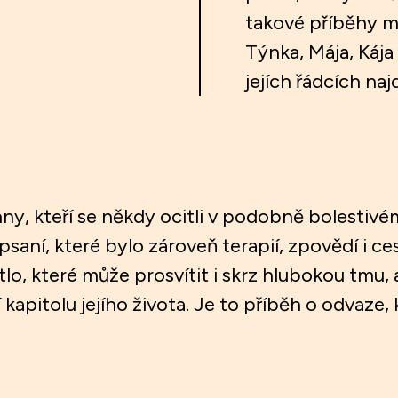
takové příběhy mo
Týnka, Mája, Kája
jejích řádcích naj
hny, kteří se někdy ocitli v podobně bolestivé
aní, které bylo zároveň terapií, zpovědí i ce
světlo, které může prosvítit i skrz hlubokou tm
apitolu jejího života. Je to příběh o odvaze, k