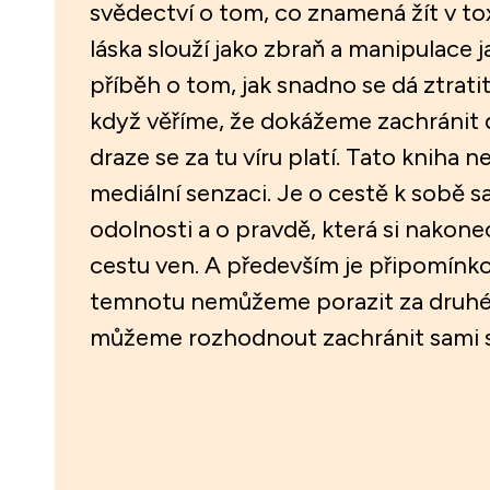
svědectví o tom, co znamená žít v to
láska slouží jako zbraň a manipulace j
příběh o tom, jak snadno se dá ztratit 
když věříme, že dokážeme zachránit d
draze se za tu víru platí. Tato kniha n
mediální senzaci. Je o cestě k sobě 
odolnosti a o pravdě, která si nakon
cestu ven. A především je připomínk
temnotu nemůžeme porazit za druhéh
můžeme rozhodnout zachránit sami 