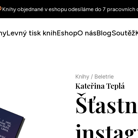
Knihy objednané v eshopu odesíláme do 7 pracovních d
hy
Levný tisk knih
Eshop
O nás
Blog
Soutěž
Knihy
/ Beletrie
Kateřina Teplá
Šťastn
insta