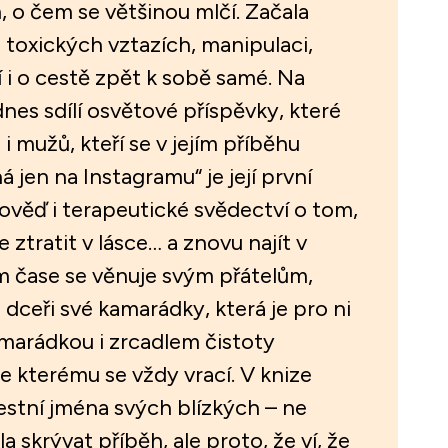
m, o čem se většinou mlčí. Začala
 toxických vztazích, manipulaci,
 i o cestě zpět k sobě samé. Na
dnes sdílí osvětové příspěvky, které
n i mužů, kteří se v jejím příběhu
á jen na Instagramu“ je její první
ověď i terapeutické svědectví o tom,
 ztratit v lásce… a znovu najít v
m čase se věnuje svým přátelům,
 dceři své kamarádky, která je pro ni
amarádkou i zrcadlem čistoty
e kterému se vždy vrací. V knize
estní jména svých blízkých – ne
a skrývat příběh, ale proto, že ví, že