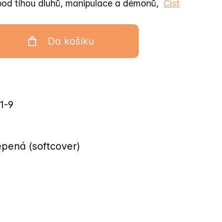
 pod tíhou dluhů, manipulace a démonů,
Číst
Do košíku
1-9
epená (softcover)