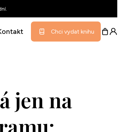
ní.
Kontakt
Chci vydat knihu
á jen na
gramu: