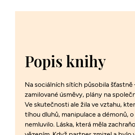
Popis knihy
Na sociálních sítích působila šťastně 
zamilované úsměvy, plány na společ
Ve skutečnosti ale žila ve vztahu, kte
tíhou dluhů, manipulace a démonů, o 
nemluvilo. Láska, která měla zachraňo
vězením. Když partner zmizel a bylo