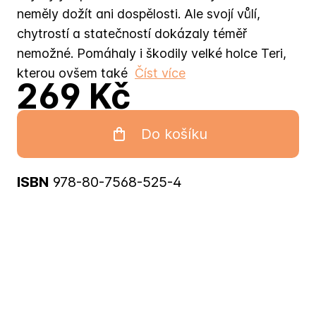
neměly dožít ani dospělosti. Ale svojí vůlí,
chytrostí a statečností dokázaly téměř
nemožné. Pomáhaly i škodily velké holce Teri,
kterou ovšem také
Číst více
269 Kč
Do košíku
ISBN
978-80-7568-525-4