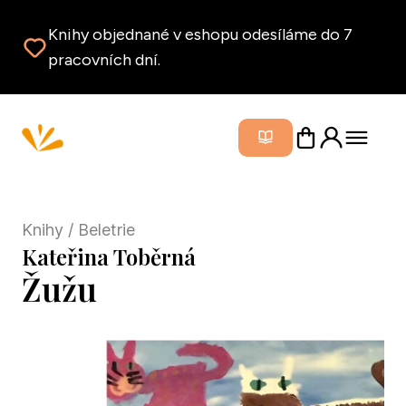
Knihy objednané v eshopu odesíláme do 7
pracovních dní.
Zavřít m
Knihy
/ Beletrie
Kateřina Toběrná
Žužu