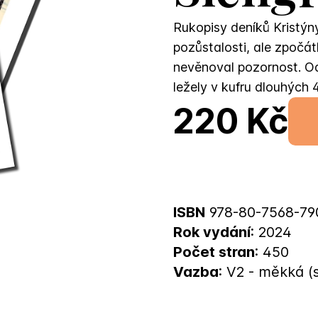
Rukopisy deníků Kristýn
pozůstalosti, ale zpočá
nevěnoval pozornost. Odl
ležely v kufru dlouhých 
220 Kč
ISBN
978-80-7568-79
Rok vydání
: 2024
Počet stran
: 450
Vazba
: V2 - měkká (