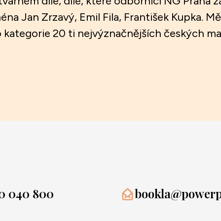
varném díle, díle, které odborníci NG Praha z
jména Jan Zrzavý, Emil Fila, František Kupka.
do kategorie 20 ti nejvýznačnějších českých ma
0 040 800
bookla@powerpr