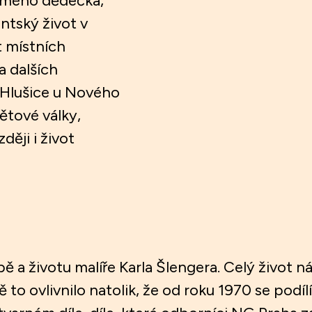
nu mého dědečka,
entský život v
ot místních
 dalších
 Hlušice u Nového
větové války,
ěji i život
bě a životu malíře Karla Šlengera. Celý život n
 to ovlivnilo natolik, že od roku 1970 se podí