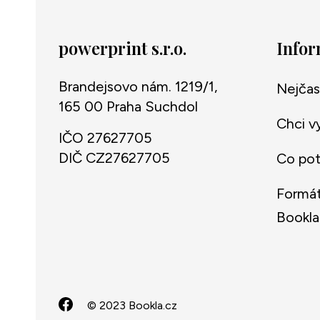
powerprint s.r.o.
Info
Brandejsovo nám. 1219/1,
Nejčas
165 00 Praha Suchdol
Chci v
IČO 27627705
DIČ CZ27627705
Co potř
Formát
Bookla
© 2023 Bookla.cz