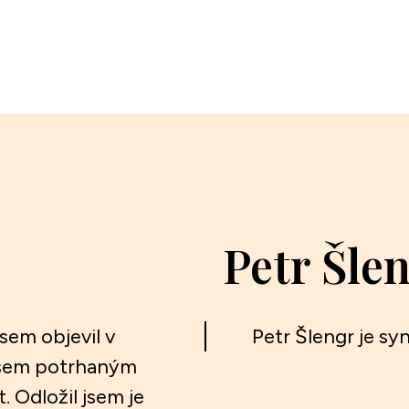
Petr Šle
sem objevil v
Petr Šlengr je sy
 jsem potrhaným
 Odložil jsem je