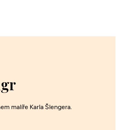
ngr
nem malíře Karla Šlengera.