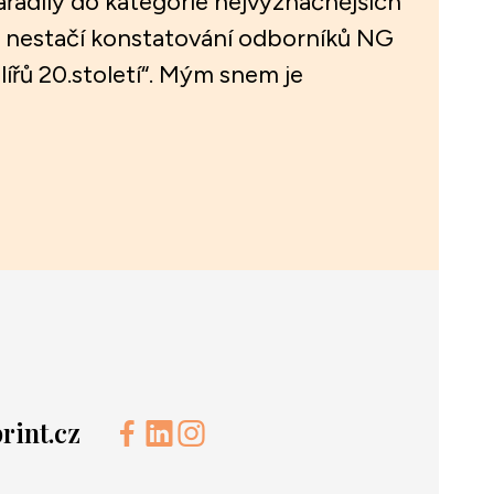
ařadily do kategorie nejvýznačnějších
 Mě nestačí konstatování odborníků NG
lířů 20.století“. Mým snem je
int.cz