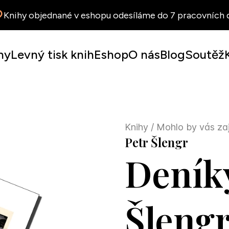
Knihy objednané v eshopu odesíláme do 7 pracovních d
hy
Levný tisk knih
Eshop
O nás
Blog
Soutěž
Knihy
/ Mohlo by vás za
Petr Šlengr
Deník
Šleng