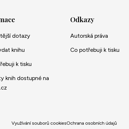
rmace
Odkazy
tější dotazy
Autorská práva
ydat knihu
Co potřebuji k tisku
ebuji k tisku
y knih dostupné na
.cz
Využívání souborů cookies
Ochrana osobních údajů