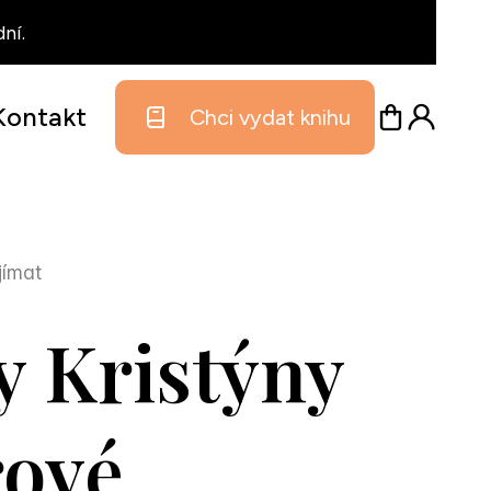
ní.
Kontakt
Chci vydat knihu
jímat
y Kristýny
rové