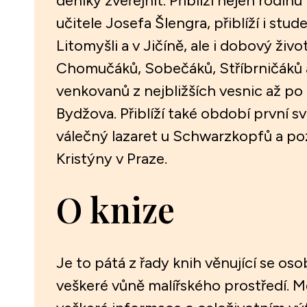
deníky zveřejnit. Přiblíží nejen rodi
učitele Josefa Šlengra, přiblíží i stud
Litomyšli a v Jičíně, ale i dobový živ
Chomučáků, Sobečáků, Stříbrničáků a
venkovanů z nejbližších vesnic až po
Bydžova. Přiblíží také období první s
válečný lazaret u Schwarzkopfů a pozd
Kristýny v Praze.
O knize
Je to pátá z řady knih věnující se oso
veškeré vůně malířského prostředí. Mě