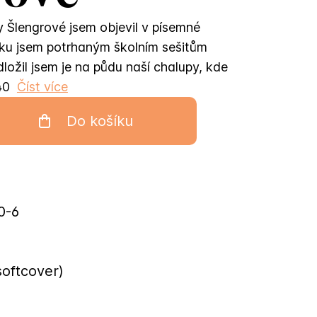
y Šlengrové jsem objevil v písemné
tku jsem potrhaným školním sešitům
ožil jsem je na půdu naší chalupy, kde
40
Číst více
Do košíku
0-6
softcover)