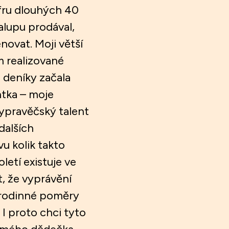
ufru dlouhých 40
alupu prodával,
enovat. Moji větší
m realizované
e deníky začala
ntka – moje
vypravěčský talent
 dalších
u kolik takto
letí existuje ve
, že vyprávění
í rodinné poměry
 I proto chci tyto