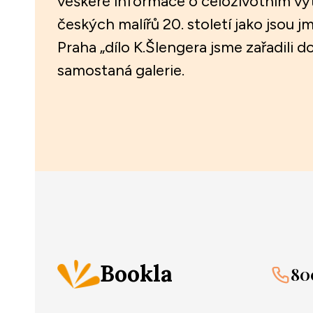
veškeré informace o celoživotním výt
českých malířů 20. století jako jsou 
Praha „dílo K.Šlengera jsme zařadili 
samostaná galerie.
Bookla
80