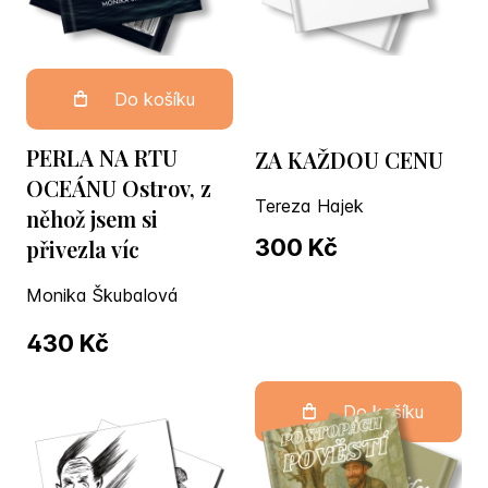
Do košíku
PERLA NA RTU
ZA KAŽDOU CENU
OCEÁNU Ostrov, z
Tereza Hajek
něhož jsem si
300 Kč
přivezla víc
Monika Škubalová
430 Kč
Do košíku