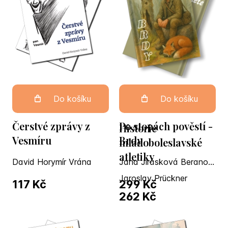
Do košíku
Do košíku
Čerstvé zprávy z
Po stopách pověstí -
Historie
Vesmíru
Brdy
mladoboleslavské
atletiky
David Horymír Vrána
Jana Jirásková Beranová
Jaroslav Prückner
117 Kč
299 Kč
262 Kč