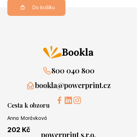
Do košíku
Bookla
800 040 800
bookla@powerprint.cz
Cesta k obzoru
Anna Morávková
202 Kč
powerprint s.r.o.