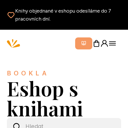
Knihy objednané v eshopu odesíláme do 7
pracovních dní.
Zavřít m
BOOKLA
Eshop s
knihami