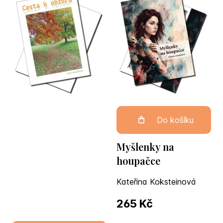
Do košíku
Myšlenky na
houpačce
Kateřina Koksteinová
265 Kč