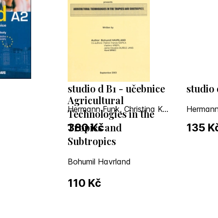
studio d B1 - učebnice
studio 
Agricultural
Hermann Funk, Christina Kuhn, Silke Demme, Britta Winzer
Technologies in the
Tropics and
380 Kč
135 K
Subtropics
Bohumil Havrland
110 Kč