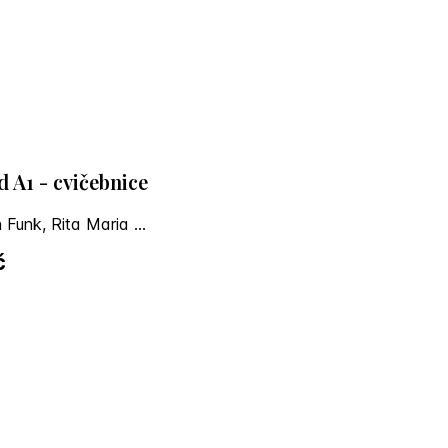
d A1 - cvičebnice
Hermann Funk, Rita Maria Niemann, Dong Ha Kim
č