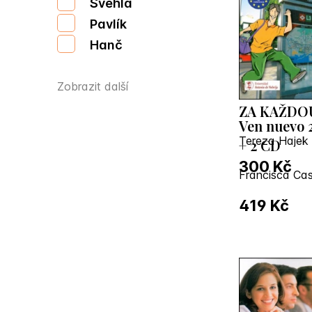
Švehla
Pavlík
Hanč
Zobrazit další
ZA KAŽDO
Ven nuevo 
Tereza Hajek
+ 2 CD
300 Kč
419 Kč