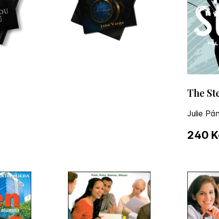
The St
Julie Pá
240 K