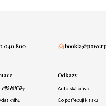
0 040 800
bookla@powerpr
 -
rmace
Odkazy
Hermann Funk, Rita Niemann
tější dotazy
Autorská práva
ydat knihu
Co potřebuji k tisku