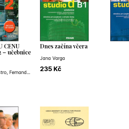
U CENU
Dnes začína včera
2 – učebnice
Jana Varga
235 Kč
Francisca Castro, Fernando Marín, Reyes Morales