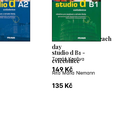
- thus I commute each
day
studio d B1 -
Tomáš Kopřiva
cvičebnice
149 Kč
Rita Maria Niemann
135 Kč