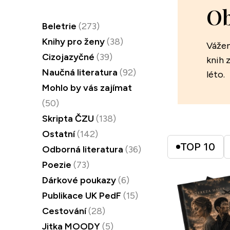
Ob
Beletrie
(273)
Knihy pro ženy
(38)
Vážen
Cizojazyčné
(39)
knih 
Naučná literatura
(92)
léto.
Mohlo by vás zajímat
(50)
Skripta ČZU
(138)
Ostatní
(142)
TOP 10
Odborná literatura
(36)
Poezie
(73)
Dárkové poukazy
(6)
Publikace UK PedF
(15)
Cestování
(28)
Jitka MOODY
(5)