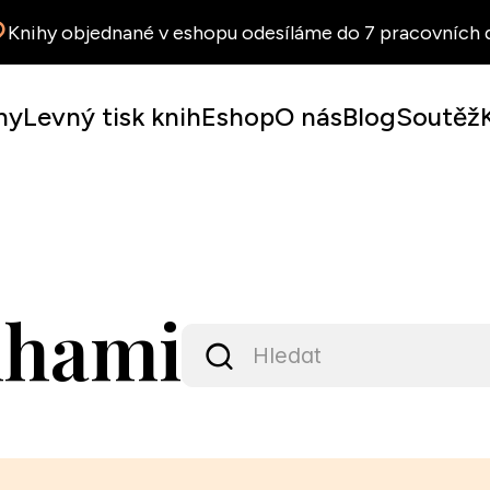
Knihy objednané v eshopu odesíláme do 7 pracovních d
hy
Levný tisk knih
Eshop
O nás
Blog
Soutěž
ihami