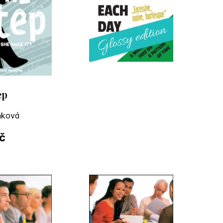
ep
nková
č