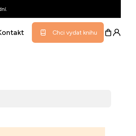
ní.
Kontakt
Chci vydat knihu