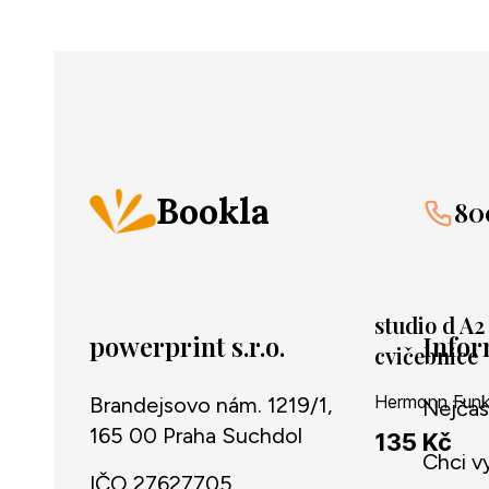
Bookla
80
studio d A2
powerprint s.r.o.
Info
cvičebnice
Brandejsovo nám. 1219/1,
Nejčas
165 00 Praha Suchdol
135 Kč
Chci v
IČO 27627705