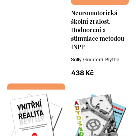
Neuromotorická
školní zralost.
Hodnocení a
stimulace metodou
INPP
Sally Goddard Blythe
438 Kč
Do košíku