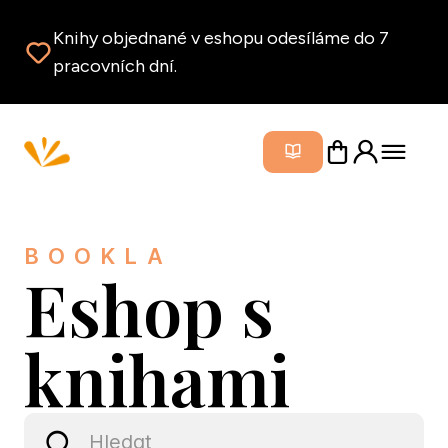
Knihy objednané v eshopu odesíláme do 7
pracovních dní.
Zavřít m
BOOKLA
Eshop s
knihami