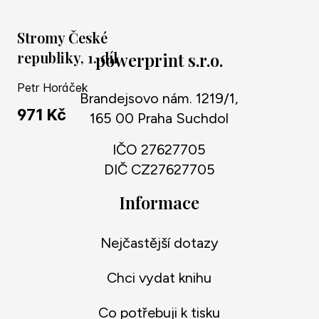
Stromy České
republiky, 1. díl
powerprint s.r.o.
Petr Horáček
Brandejsovo nám. 1219/1,
971 Kč
165 00 Praha Suchdol
IČO 27627705
DIČ CZ27627705
Informace
Nejčastější dotazy
Chci vydat knihu
Co potřebuji k tisku