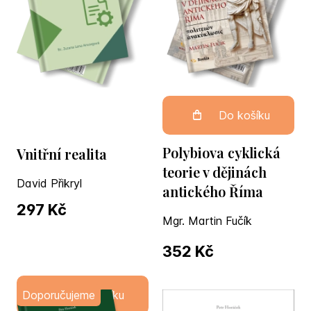
Do košíku
Polybiova cyklická
Vnitřní realita
teorie v dějinách
David Přikryl
antického Říma
297 Kč
Mgr. Martin Fučík
352 Kč
Doporučujeme
Do košíku