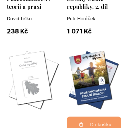
teorii a praxi
republiky, 2. díl
David Liška
Petr Horáček
238 Kč
1 071 Kč
Do košíku