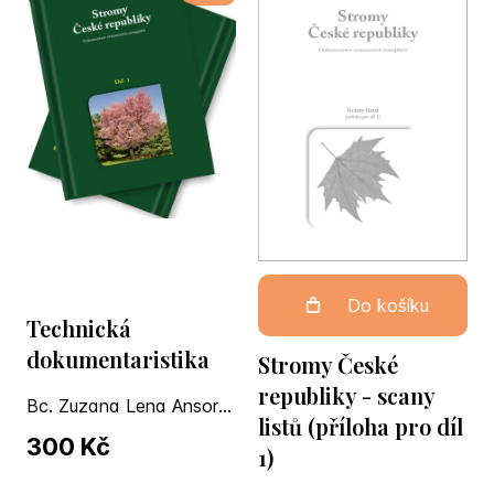
Do košíku
Technická
dokumentaristika
Stromy České
republiky - scany
Bc. Zuzana Lena Ansorgová
listů (příloha pro díl
300 Kč
1)