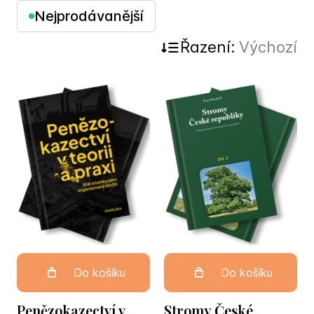
Nejprodávanější
Řazení:
Výchozí
Do košíku
Do košíku
Penězokazectví v
Stromy České