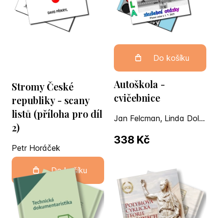
Do košíku
Autoškola -
Stromy České
cvičebnice
republiky - scany
listů (příloha pro díl
Jan Felcman, Linda Doležalová
2)
338 Kč
Petr Horáček
290 Kč
Do košíku